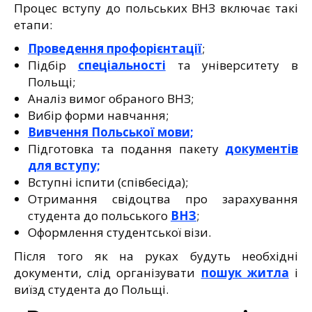
Процес вступу до польських ВНЗ включає такі
етапи:
Проведення профорієнтації
;
Підбір
спеціальності
та університету в
Польщі;
Аналіз вимог обраного ВНЗ;
Вибір форми навчання;
Вивчення Польської мови;
Підготовка та подання пакету
документів
для вступу;
Вступні іспити (співбесіда);
Отримання свідоцтва про зарахування
студента до польського
ВНЗ
;
Оформлення студентської візи.
Після того як на руках будуть необхідні
документи, слід організувати
пошук житла
і
виїзд студента до Польщі.