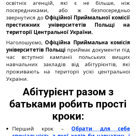
освітніх агенцій, які є не більше, ніж
посередниками, або ж безпосередньо
звернутися до
Офіційно
ї Приймальної комісії
престижних університетів Польщі на
території Центральної України.
Наголошуємо,
Офіційна Приймальна комісія
університетів Польщі
приймає документи під
час вступної кампанії польських вищих
навчальних закладів від абітурієнтів, які
проживають на території усієї центральної
України.
Абітурієнт разом з
батьками робить прості
кроки:
Перший крок –
Обрати для себе
спеціальність з якої хотів би навчатись і