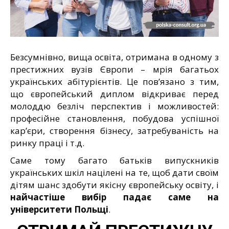
Безсумнівно, вища освіта, отримана в одному з
престижних вузів Європи – мрія багатьох
українських абітурієнтів. Це пов’язано з тим,
що європейський диплом відкриває перед
молоддю безліч перспектив і можливостей:
професійне становлення, побудова успішної
кар’єри, створення бізнесу, затребуваність на
ринку праці і т.д.
Саме тому багато батьків випускників
українських шкіл націлені на те, щоб дати своїм
дітям шанс здобути якісну європейську освіту, і
найчастіше вибір падає саме на
університети Польщі
.