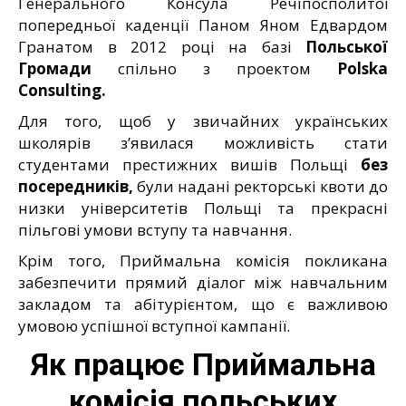
Генерального Консула Речіпосполитої
попередньої каденції Паном Яном Едвардом
Гранатом в 2012 році на базі
Польської
Громади
спільно з проектом
Polska
Consulting
.
Для того, щоб у звичайних українських
школярів з’явилася можливість стати
студентами престижних вишів Польщі
без
посередників,
були надані ректорські квоти до
низки університетів Польщі та прекрасні
пільгові умови вступу та навчання.
Крім того, Приймальна комісія покликана
забезпечити прямий діалог між навчальним
закладом та абітурієнтом, що є важливою
умовою успішної вступної кампанії.
Як працює Приймальна
комісія польських