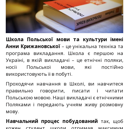
Школа Польської мови та культури імені
Анни Крижановської
– це унікальна техніка та
програма викладання. Школа є першою на
Україні, в якій викладачі – це етнічні поляки,
носії Польської мови, які постійно
використовують її в побуті.
Проходячи навчання в Школі, ви навчитеся
правильно говорити, писати і читати
Польською мовою. Наші викладачі є етнічними
Поляками і передають учням живу розмовну
мову.
Навчальний процес побудований
так, щоб
кожен студент школи отримав максимум