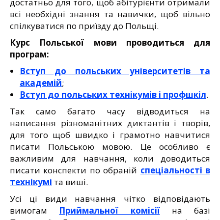
достатньо для того, щоб абітурієнти отримали
всі необхідні знання та навички, щоб вільно
спілкуватися по приїзду до Польщі.
Курс Польської мови проводиться для
програм:
Вступ до польських університетів та
академій
;
Вступ до польських технікумів і профшкіл
.
Так само багато часу відводиться на
написання різноманітних диктантів і творів,
для того щоб швидко і грамотно навчитися
писати Польською мовою. Це особливо є
важливим для навчання, коли доводиться
писати конспекти по обраній
спеціальності в
технікумі
та виші.
Усі ці види навчання чітко відповідають
вимогам
Приймальної комісії
на базі