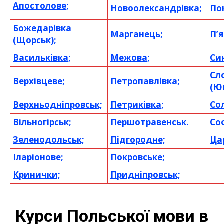
Апостолове;
Новоолександрівка;
По
Божедарівка
Марганець;
П’
(Щорськ);
Васильківка;
Межова;
Си
Сл
Верхівцеве;
Петропавлівка;
(Ю
Верхньодніпровськ;
Петриківка;
Со
Вільногірськ;
Першотравенськ.
Соф
Зеленодольськ;
Підгородне;
Ца
Іларіонове;
Покровське;
Кринички;
Придніпровськ;
Курси Польської мови в