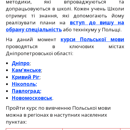
методики, які впроваджуються та
допрацьовуються в школі. Кожен учень Школи
отримує ті знання, які допомогають йому
реалізувати плани на
вступ до вишу на
обрану спеціальність
або технікуму у Польщі.
На даний момент
курси Польської мови
проводяться в ключових містах
Дніпропетровської області:
Дніпро
;
Кам’янське
;
Кривий Ріг
;
Нікополь;
Павлоград;
Новомосковськ
.
Пройти курс по вивченню Польської мови
можна в регіонах в наступних населених
пунктах: