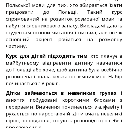
Польської мови для тих, хто збирається їхати
працювати до Польщі. Такий курс
спрямований на розвиток розмовної мови та
набуття словникового запасу. Викладачі дають
студентам основи читання і письма, але все ж
основний акцент робиться на розмовну
частину.
Курс для дітей підходить тим
, хто планує в
майбутньому відправити дитину навчатися
до Польщі або хоче, щоб дитина була всебічно
розвинена і знала кілька іноземних мов. Набір
починається з 8 років.
Дітки займаються в невеликих групах
і
заняття побудовані короткими блоками з
перервами. Вивчення починається з алфавіту і
рухається по наростаючій. Діти вчать невеликі
вірші, оповідання, готують розповіді про себе і
про свою сім’ю.