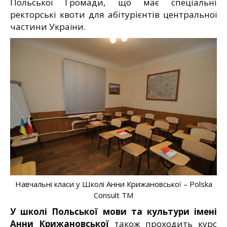
Польської Громади, що має спеціальні
ректорські квоти для абітурієнтів центральної
частини України.
Навчальні класи у Школі Анни Крижановської – Polska
Consult TM
У школі Польської мови та культури імені
Анни Крижановської
також проходить курс