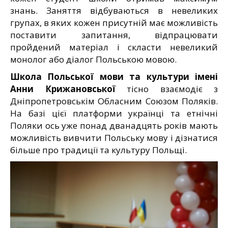
знань. Заняття відбуваються в невеликих
групах, в яких кожен присутній має можливість
поставити запитання, відпрацювати
пройдений матеріал і скласти невеликий
монолог або діалог Польською мовою.
Школа Польської мови та культури імені
Анни Крижановської
тісно взаємодіє з
Дніпропетровськім Обласним Союзом Поляків.
На базі цієї платформи українці та етнічні
Поляки ось уже понад дванадцять років мають
можливість вивчити Польську мову і дізнатися
більше про традиції та культуру Польщі.