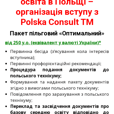
освіта в Польщі –
організація вступу з
Polska Consult TM
Пакет пільговий «Оптимальний»
від 250 у.о. (еквівалент у валюті України)*
Первинна бесіда (з’ясування кола інтересів
вступника);
Первинні профорієнтаційні рекомендації;
Процедура подання документів до
польського технікуму;
Формування та надання пакету документів
згідно з вимогами польського технікуму;
Повідомлення про зарахування з польського
технікуму;
Переклад та засвідчення документів про
базову середню освіту відповідно до