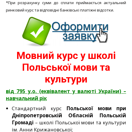
*При розрахунку суми до сплати приймається актуальний
ринковий курс та відповідні банківські платіжні відсотки.
Мовний курс у школі
Польської мови та
культури
від 795 у.о. (еквівалент у валюті України) –
навчальний рік
Стандартний курс
Польської мови при
Дніпропетровській Обласній Польській
Громаді
– школі Польської мови та культури
ім. Анни Крижановської;