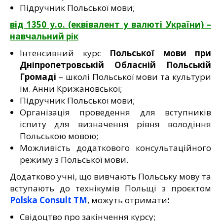
Підручник Польської мови;
від 1350 у.о. (еквівалент у валюті України) –
навчальний рік
Інтенсивний курс
Польської мови при
Дніпропетровській Обласній Польській
Громаді
– школі Польської мови та культури
ім. Анни Крижановської;
Підручник Польської мови;
Організація проведення для вступників
іспиту для визначення рівня володіння
Польською мовою;
Можливість додаткового консультаційного
режиму з Польської мови.
Додатково учні, що вивчають Польську мову та
вступають до технікумів Польщі з проєктом
Polska Consult TM
, можуть отримати
:
Свідоцтво про закінчення курсу;