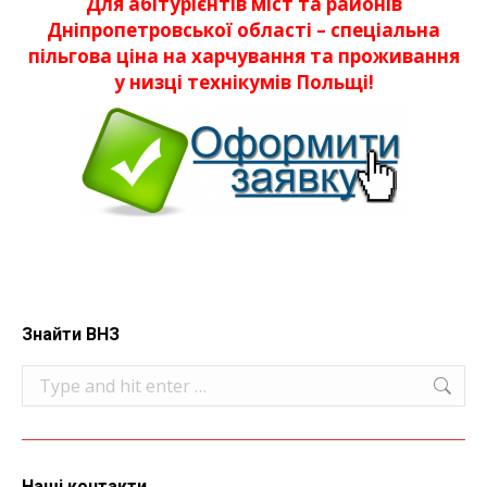
Для абітурієнтів міст та районів
Дніпропетровської області – спеціальна
пільгова ціна на харчування та проживання
у низці технікумів Польщі!
Знайти ВНЗ
Search:
Наші контакти