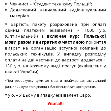
Чек-лист – “Студент технікуму Польщі”;
Додатковий навчальний аудіо-візуальний
матеріал.
* Вартість пакету розрахована при оплаті
одним платежем еквівалент – 1600 у.о.
(Оптимальний) і
включає курс Польської
мови разом з витратною частиною
покриття
витрат на організацію вступної компанії до
польських технікумів. У випадку розподілу
оплати на дві частини до вартості додається +
150 у.о. на кожному виді послуг (еквівалент у
валюті України).
*При розрахунку суми до сплати приймається актуальний
ринковий курс та відповідні банківські платіжні відсотки.
* у.о. – У цьому випадку еквівалент Євро.
Увага!!!