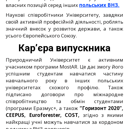
власних позицій серед інших
польських ВНЗ.
Наукові співробітники Університету, завдяки
своїй активній професійній діяльності, роблять
значний внесок у розвиток держави, а також
усього Європейського Союзу.
Кар’єра випускника
Природничий Університет є активним
учасником програми MostAR. Це дає змогу його
успішним студентам навчатися частину
навчального року в інших польських
університетах схожого профілю. Також
підписано договори про міжнародне
співробітництво та обмін студентами
(програми Еразмус+, а також
“Горизонт 2020”,
CEEPUS, Euroforester, COST,
згідно з якими
найкращі учні можуть навчатися за кордоном
в одному з ВНЗ-партнерів.