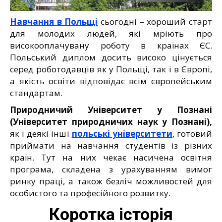
Навчання в Польщі
сьогодні – хороший старт
для молодих людей, які мріють про
високооплачувану роботу в країнах ЄС.
Польський диплом досить високо цінується
серед роботодавців як у Польщі, так і в Європі,
а якість освіти відповідає всім європейським
стандартам.
Природничий Університет у Познані
(Університет природничих наук у Познані),
як і деякі інші
польські університети
, готовий
приймати на навчання студентів із різних
країн. Тут на них чекає насичена освітня
програма, складена з урахуванням вимог
ринку праці, а також безліч можливостей для
особистого та професійного розвитку.
Коротка історія