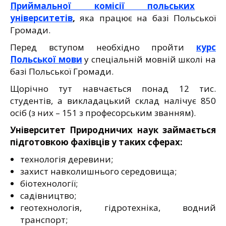
Приймальної комісії польських
університетів
,
яка працює на базі Польської
Громади.
Перед вступом необхідно пройти
курс
Польської мови
у спеціальній мовній школі на
базі Польської Громади.
Щорічно тут навчається понад 12 тис.
студентів, а викладацький склад налічує 850
осіб (з них – 151 з професорським званням).
Університет Природничих наук займається
підготовкою фахівців у таких сферах:
технологія деревини;
захист навколишнього середовища;
біотехнології;
садівництво;
геотехнологія, гідротехніка, водний
транспорт;