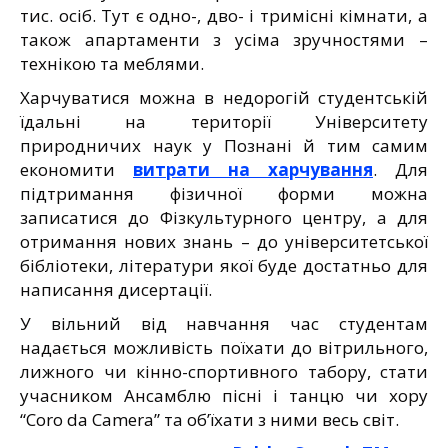
тис. осіб. Тут є одно-, дво- і тримісні кімнати, а
також апартаменти з усіма зручностями –
технікою та меблями.
Харчуватися можна в недорогій студентській
їдальні на території Університету
природничих наук у Познані й тим самим
економити
витрати на харчування
. Для
підтримання фізичної форми можна
записатися до Фізкультурного центру, а для
отримання нових знань – до університетської
бібліотеки, літератури якої буде достатньо для
написання дисертації.
У вільний від навчання час студентам
надається можливість поїхати до вітрильного,
лижного чи кінно-спортивного табору, стати
учасником Ансамблю пісні і танцю чи хору
“Coro da Camera” та об’їхати з ними весь світ.