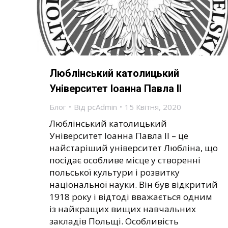
Люблінський католицький
Університет Іоанна Павла II
Блог
Від
pcAdmin
15 Квітня, 2020
Люблінський католицький
Університет Іоанна Павла II – це
найстаріший університет Любліна, що
посідає особливе місце у створенні
польської культури і розвитку
національної науки. Він був відкритий
1918 року і відтоді вважається одним
із найкращих вищих навчальних
закладів Польщі. Особливість