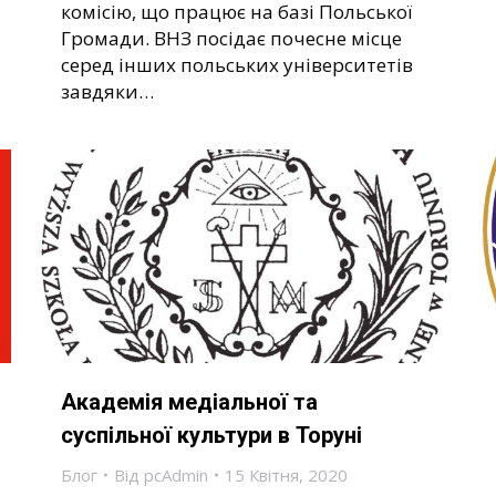
комісію, що працює на базі Польської
Громади. ВНЗ посідає почесне місце
серед інших польських університетів
завдяки…
Академія медіальної та
суспільної культури в Торуні
Блог
Від
pcAdmin
15 Квітня, 2020