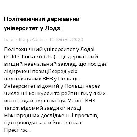
Політехнічний державний
університет у Лодзі
Блог
Від
pcAdmin
15 Квітня, 2020
Політехнічний університет у Лодзі
(Politechnika Łódzka) – це державний
вищий навчальний заклад, що посідає
лідируючі позиції серед усіх
політехнічних ВНЗ у Польщі.
Університет відомий у Польщі через
численні конкурси та рейтинги, у яких
він посідав перші місця. У світі ВНЗ
також відомий завдяки низці
міжнародних досліджень і проєктів,
що проводяться в його стінах.
Престиж…