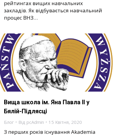
рейтингах вищих навчальних
закладів. Як відбувається навчальний
процес ВНЗ…
Вища школа ім. Яна Павла II у
Бялій-Підлясці
Блог
Від
pcAdmin
15 Квітня, 2020
З перших років існування Akademia