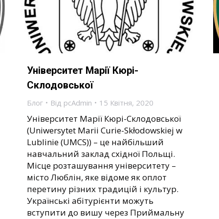
Університет Марії Кюрі-
Склодовської
Блог
Від
pcAdmin
15 Квітня, 2020
Університет Марії Кюрі-Склодовської
(Uniwersytet Marii Curie-Skłodowskiej w
Lublinie (UMCS)) – це найбільший
навчальний заклад східної Польщі.
Місце розташування університету –
місто Люблін, яке відоме як оплот
перетину різних традицій і культур.
Українські абітурієнти можуть
вступити до вишу через Приймальну