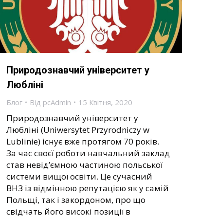
Природознавчий університет у
Любліні
Блог
Від
pcAdmin
15 Квітня, 2020
Природознавчий університет у
Любліні (Uniwersytet Przyrodniczy w
Lublinie) існує вже протягом 70 років.
За час своєї роботи навчальний заклад
став невід’ємною частиною польської
системи вищої освіти. Це сучасний
ВНЗ із відмінною репутацією як у самій
Польщі, так і закордоном, про що
свідчать його високі позиції в