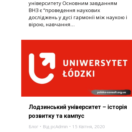
університету Основним завданням
ВНЗ є “проведення наукових
досліджень у дусі гармонії між наукою і
вірою, навчання…
Лодзинський університет – історія
розвитку та кампус
Блог
Від
pcAdmin
15 Квітня, 2020