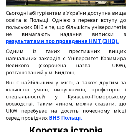
Сьогодні абітурієнтам з України доступна вища
освіта в Польщі. Однією з переваг вступу до
польських ВНЗ є те, що більшість університетів
не вимагають надання виписки з
результатами про проведення НМТ (ЗНО).
Одним із таких престижних вищих
навчальних закладів є Університет Казимира
Великого (скорочена назва – UKW),
розташований у м. Бидгощ.
Він є найбільшим у місті, а також другим за
кількістю учнів, випускників, професорів і
спеціальностей у Куявсько-Поморському
воєводстві. Таким чином, можна сказати, що
UKW перебуває на досить почесному місці
серед провідних
ВНЗ Польщі.
Коротка історія