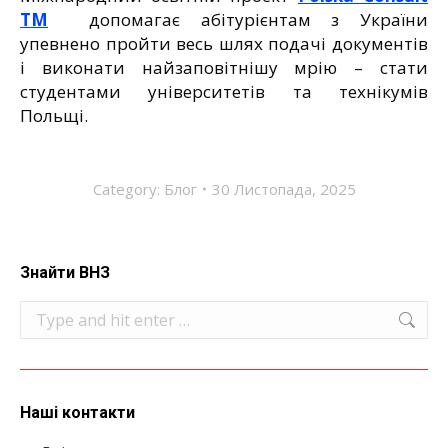
TM
допомагає абітурієнтам з України
упевнено пройти весь шлях подачі документів
і виконати найзаповітнішу мрію – стати
студентами університетів та технікумів
Польщі.
Category:
Блог
30 Листопада, 2025
Знайти ВНЗ
Search:
Наші контакти