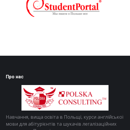
Про нас
Навчання, вища освіта в Польщі, курси англійської
мови для абітурієнтів та шукачів легалізаційних