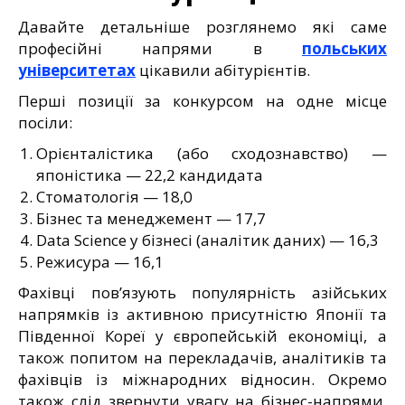
Давайте детальніше розглянемо які саме
професійні напрями в
польських
університетах
цікавили абітурієнтів.
Перші позиції за конкурсом на одне місце
посіли:
Орієнталістика (або сходознавство) —
японістика — 22,2 кандидата
Стоматологія — 18,0
Бізнес та менеджемент — 17,7
Data Science у бізнесі (аналітик даних) — 16,3
Режисура — 16,1
Фахівці пов’язують популярність азійських
напрямків із активною присутністю Японії та
Південної Кореї у європейській економіці, а
також попитом на перекладачів, аналітиків та
фахівців із міжнародних відносин. Окремо
також слід звернути увагу на бізнес-напрями,