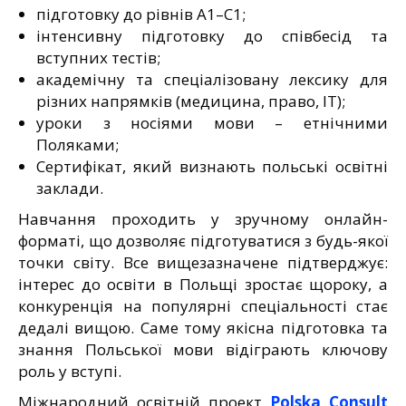
підготовку до рівнів A1–C1;
інтенсивну підготовку до співбесід та
вступних тестів;
академічну та спеціалізовану лексику для
різних напрямків (медицина, право, IT);
уроки з носіями мови – етнічними
Поляками;
Сертифікат, який визнають польські освітні
заклади.
Навчання проходить у зручному онлайн-
форматі, що дозволяє підготуватися з будь-якої
точки світу. Все вищезазначене підтверджує:
інтерес до освіти в Польщі зростає щороку, а
конкуренція на популярні спеціальності стає
дедалі вищою. Саме тому якісна підготовка та
знання Польської мови відіграють ключову
роль у вступі.
Міжнародний освітній проект
Polska Consult