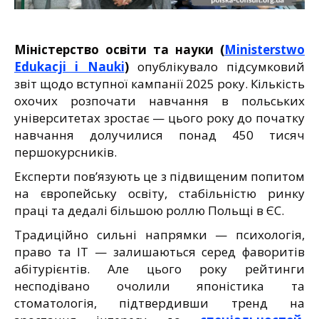
Міністерство освіти та науки (
Ministerstwo
Edukacji i Nauki
)
опублікувало підсумковий
звіт щодо вступної кампанії 2025 року. Кількість
охочих розпочати навчання в польських
університетах зростає — цього року до початку
навчання долучилися понад 450 тисяч
першокурсників.
Експерти пов’язують це з підвищеним попитом
на європейську освіту, стабільністю ринку
праці та дедалі більшою роллю Польщі в ЄС.
Традиційно сильні напрямки — психологія,
право та IT — залишаються серед фаворитів
абітурієнтів. Але цього року рейтинги
несподівано очолили японістика та
стоматологія, підтвердивши тренд на