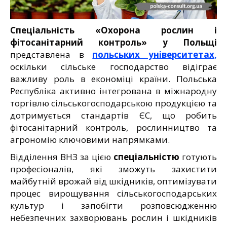
Спеціальність «Охорона рослин і
фітосанітарний контроль» у Польщі
представлена в
польських університетах,
оскільки сільське господарство відіграє
важливу роль в економіці країни. Польська
Республіка активно інтегрована в міжнародну
торгівлю сільськогосподарською продукцією та
дотримується стандартів ЄС, що робить
фітосанітарний контроль, рослинництво та
агрономію ключовими напрямками.
Відділення ВНЗ за цією
спеціальністю
готують
професіоналів, які зможуть захистити
майбутній врожай від шкідників, оптимізувати
процес вирощування сільськогосподарських
культур і запобігти розповсюдженню
небезпечних захворювань рослин і шкідників