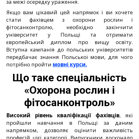
за межі осередку ураження.
Якщо вам цікавий цей напрямок і ви хочете
стати фахівцем з охорони рослин і
фітосанконтролю, необхідно закінчити
університет у Польщі та отримати
європейський диплом про вищу освіту.
Вступна кампанія до польських університетів
передбачає знання Польської мови, для чого
потрібно пройти
мовні курси.
Що таке спеціальність
«Охорона рослин і
фітосанконтроль»
Високий рівень кваліфікації фахівців
, які
пройшли навчання в Польщі за даним
напрямком, дозволяє оцінити важливість
професій цієї категорії. Випускники досконало