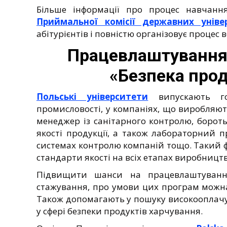
Більше інформації про процес навчан
Приймальної комісії державних уніве
абітурієнтів і повністю організовує процес в
Працевлаштування
«Безпека прод
Польські університети
випускають го
промисловості, у компаніях, що виробляю
менеджер із санітарного контролю, борот
якості продукції, а також лабораторний п
системах контролю компаній тощо. Такий ф
стандарти якості на всіх етапах виробництв
Підвищити шанси на працевлаштуванн
стажування, про умови цих програм можна 
Також допомагають у пошуку високооплачу
у сфері безпеки продуктів харчування.