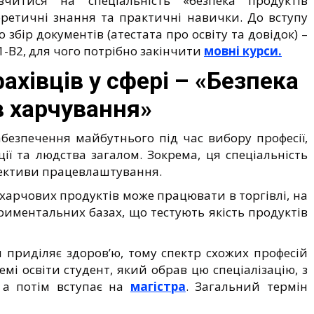
читися на спеціальність «безпека продуктів
оретичні знання та практичні навички. До вступу
 збір документів (атестата про освіту та довідок) –
1-В2, для чого потрібно закінчити
мовні курси.
ахівців у сфері – «Безпека
в харчування»
безпечення майбутнього під час вибору професії,
ії та людства загалом. Зокрема, ця спеціальність
ективи працевлаштування.
и харчових продуктів може працювати в торгівлі, на
риментальних базах, що тестують якість продуктів
 приділяє здоров’ю, тому спектр схожих професій
мі освіти студент, який обрав цю спеціалізацію, з
 а потім вступає на
магістра
. Загальний термін