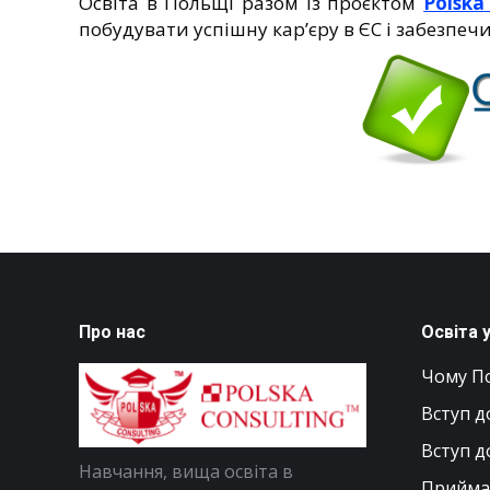
Освіта в Польщі разом із проєктом
Polska
побудувати успішну кар’єру в ЄС і забезпечи
Про нас
Освіта 
Чому П
Вступ д
Вступ д
Навчання, вища освіта в
Приймал