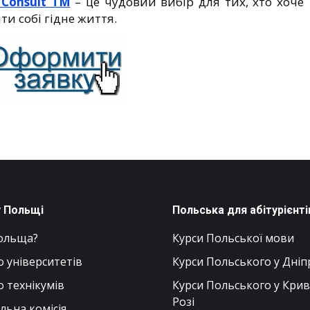
 Consult TM
– це чудовий вибір для тих, хто хоче
ти собі гідне життя.
у Польщі
Польська для абітурієнті
ольща?
Курси Польської мови
о університетів
Курси Польського у Дніп
о технікумів
Курси Польського у Кри
Розі
ьна комісія