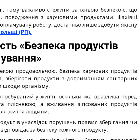
ечі, тому важливо стежити за їхньою безпекою, що
я, поводження з харчовими продуктами. Фахівці
оплачувану роботу, достатньо лише здобути якісну
ольщі (РП).
сть «Безпека продуктів
чування»
пекою продовольчою, безпека харчових продуктів
и, зберігати продукти з дотриманням санітарних
и шкоди організму.
требуваний у житті, оскільки їжа вразлива перед
а пліснявою, а вживання зіпсованих продуктів
для життя людини.
одуктів унаслідок порушень правил зберігання чи
 відповідає за безпеку кожного продукту.