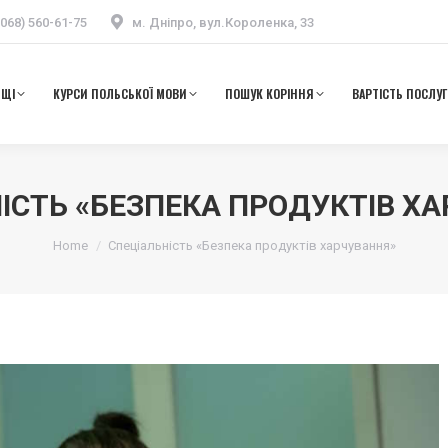
(068) 560-61-75
м. Дніпро, вул.Короленка, 33
ЬЩІ
КУРСИ ПОЛЬСЬКОЇ МОВИ
ПОШУК КОРІННЯ
ВАРТІСТЬ ПОСЛУГ
ЬЩІ
КУРСИ ПОЛЬСЬКОЇ МОВИ
ПОШУК КОРІННЯ
ВАРТІСТЬ ПОСЛУГ
ІСТЬ «БЕЗПЕКА ПРОДУКТІВ Х
Ви тут:
Home
Спеціальність «Безпека продуктів харчування»