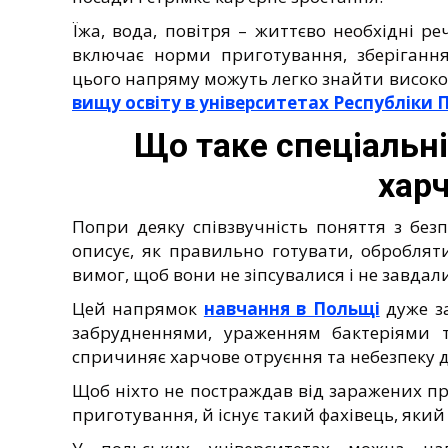
Їжа, вода, повітря – життєво необхідні р
включає норми приготування, зберіганн
цього напряму можуть легко знайти високо
вищу освіту в університетах Республіки П
Що таке спеціальні
хар
Попри деяку співзвучність поняття з без
описує, як правильно готувати, оброблят
вимог, щоб вони не зіпсувалися і не завдал
Цей напрямок
навчання в Польщі
дуже за
забрудненнями, ураженням бактеріями т
спричиняє харчове отруєння та небезпеку 
Щоб ніхто не постраждав від заражених пр
приготування, й існує такий фахівець, який