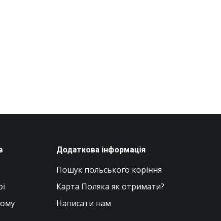
в
Додаткова інформація
Пошук польського коріння
рі
Карта Поляка як отримати?
вому
Написати нам