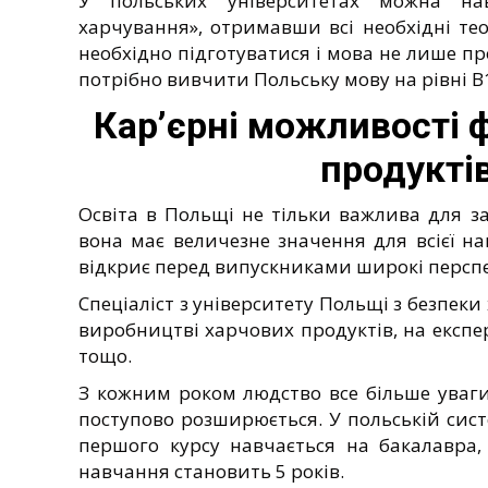
У польських університетах можна нав
харчування», отримавши всі необхідні те
необхідно підготуватися і мова не лише про
потрібно вивчити Польську мову на рівні В
Кар’єрні можливості ф
продукті
Освіта в Польщі не тільки важлива для за
вона має величезне значення для всієї нац
відкриє перед випускниками широкі персп
Спеціаліст з університету Польщі з безпек
виробництві харчових продуктів, на експе
тощо.
З кожним роком людство все більше уваги
поступово розширюється. У польській систе
першого курсу навчається на бакалавра,
навчання становить 5 років.