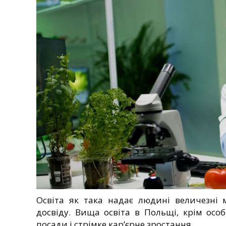
Освіта як така надає людині величезні 
досвіду. Вища освіта в Польщі, крім осо
посади і стрімке кар’єрне зростання.