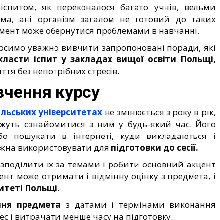
іспитом, як переконалося багато учнів, вельми
ема, ані організм загалом не готовий до таких
мент може обернутися проблемами в навчанні.
росимо уважно вивчити запропоновані поради, які
класти іспит у закладах вищої освіти Польщі,
тя без непотрібних стресів.
вчення курсу
льських університетах
не змінюється з року в рік,
жуть ознайомитися з ним у будь-який час. Його
о пошукати в інтернеті, куди викладаються і
можна використовувати для
підготовки до сесії.
зподілити їх за темами і робити основний акцент
ент може отримати і відмінну оцінку з предмета, і
ситеті Польщі
.
ння предмета
з датами і термінами виконання
с і витрачати менше часу на підготовку.