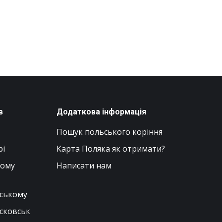
в
Додаткова інформація
Пошук польського коріння
рі
Карта Поляка як отримати?
вому
Написати нам
нському
сковськ