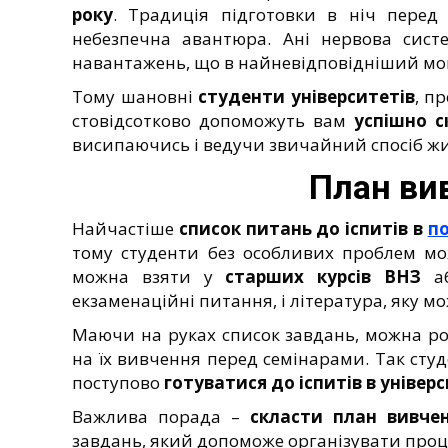
року
. Традиція підготовки в ніч перед 
небезпечна авантюра. Ані нервова сист
навантажень, що в найневідповідніший мо
Тому шановні
студенти університетів
, п
стовідсотково допоможуть вам
успішно с
висипаючись і ведучи звичайний спосіб жит
План ви
Найчастіше
список питань до іспитів в
по
тому студенти без особливих проблем мо
можна взяти у
старших курсів ВНЗ
аб
екзаменаційні питання, і література, яку 
Маючи на руках список завдань, можна ро
на їх вивчення перед семінарами. Так студ
поступово
готуватися до іспитів в універ
Важлива порада –
скласти план вивче
завдань, який допоможе організувати проце