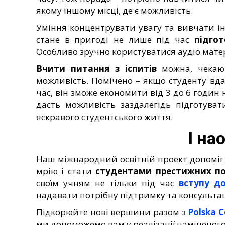
якому іншому місці, де є можливість.
Уміння концентрувати увагу та вивчати і
стане в пригоді не лише під час
підгот
Особливо зручно користуватися аудіо мате
Вчити питання з іспитів
можна, чекаюч
можливість. Помічено – якщо студенту вд
час, він зможе економити від 3 до 6 годи
дасть можливість заздалегідь підготуват
яскравого студентського життя.
І на
Наш міжнародний освітній проект допоміг 
мрію і стати
студентами престижних по
своїм учням не тільки під час
вступу д
надавати потрібну підтримку та консультац
Підкорюйте нові вершини разом з
Polska 
ми допоможемо вам у реалізації наміченого.