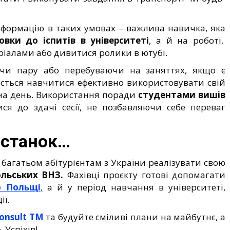
нформацію в таких умовах – важлива навичка, яка
овки до іспитів в університеті
, а й на роботі.
ріалами або дивитися ролики в ютубі.
и пару або перебуваючи на заняттях, якщо є
асться навчитися ефективно використовувати свій
н на день. Використання поради
студентами вишів
ися до здачі сесії, не позбавляючи себе переваг
останок…
багатьом абітурієнтам з України реалізувати свою
льських ВНЗ.
Фахівці проєкту готові допомагати
о Польщі
,
а й у період навчання в університеті,
ії.
Consult TM
та будуйте сміливі плани на майбутнє, а
 Успіхів!