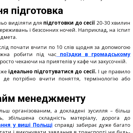
я підготовка
ьо виділяти для
підготовки до сесії
20-30 хвилин
ереживань і безсонних ночей. Наприклад, на іспит
едмета.
 слід почати вчити по 10 слів щодня за допомогою
ожна робити під час
поїздки в громадському
просто чекаючи на приятелів у кафе чи закусочній.
оже
ідеально підготуватися до сесії.
І це правило
і, де потрібно вчити поняття, термінологію або
тайм менеджменту
льш організованим, а докладені зусилля – більш
ь, збільшена складність матеріалу, дорога до
ання у виші Польщі
справді забирає дуже багато
тати і виконувати завдання в транспорті чи будь-