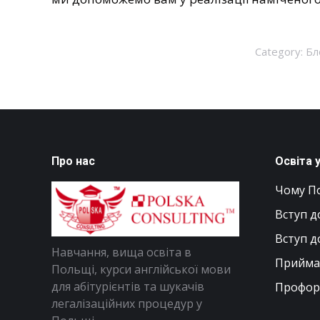
Category:
Бл
Про нас
Освіта 
Чому П
Вступ д
Вступ д
Навчання, вища освіта в
Приймал
Польщі, курси англійської мови
для абітурієнтів та шукачів
Профор
легалізаційних процедур у