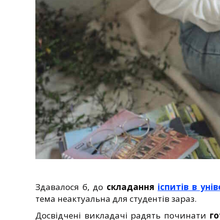
Здавалося б, до
складання
іспитів в уні
тема неактуальна для студентів зараз.
Досвідчені викладачі радять починати
го