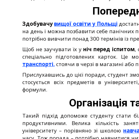
Попередн
Здобувачу
вищої освіти у Польщі
достатн
на день і можна позбавити себе панічних п
потрібно вивчити понад 300 термінів із пр
Щоб не заучувати їх у
ніч перед іспитом
,
спеціально підготовлених карток. Це м
транспорті,
стоячи в черзі в магазині або 
Прислухавшись до цієї поради, студент зм
стосується всіх предметів в університет
формули.
Організація 
Такий підхід допоможе студенту стати бі
продуктивними. Велика кількість занят
університету – порівняно зі школою
навч
часу. Тож порада – потрібно навчитися чи