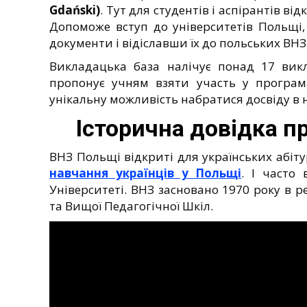
Gdański)
. Тут для студентів і аспірантів ві
Допоможе вступ до університетів Польщі
документи і відіславши їх до польських ВНЗ
Викладацька база налічує понад 17 викл
пропонує учням взяти участь у програм
унікальну можливість набратися досвіду 
Історична довідка п
ВНЗ Польщі відкриті для українських абіту
навчання українців у Польщі
. І часто
Університеті. ВНЗ засновано 1970 року в р
та Вищої Педагогічної Шкіл.