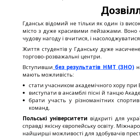
Дозвілл
Гданськ відомий не тільки як один із висо
місто з дуже красивими пейзажами. Воно с
чудову нагоду і вчитися, і насолоджуватис
Життя студентів у Гданську дуже насичене,
торгово-розважальні центри.
Вступивши
без результатів НМТ (ЗНО)
на
мають можливість:
стати учасником академічного хору при 
виступати в ансамблі пісні й танцю Акад
брати участь у різноманітних спортив
команд.
Польські університети
відкриті для укра
справді якісну європейську освіту. Міжнар
найширші можливості для здобувачів прести