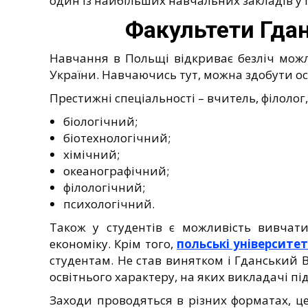
один із найбільших навчальних закладів у 
Факультети Гдан
Навчання в Польщі відкриває безліч можли
України. Навчаючись тут, можна здобути ос
Престижні спеціальності – вчитель, філолог
біологічний;
біотехнологічний;
хімічний;
океанографічний;
філологічний;
психологічний.
Також у студентів є можливість вивчати
економіку. Крім того,
польські університе
студентам. Не став винятком і Гданський В
освітнього характеру, на яких викладачі пі
Заходи проводяться в різних форматах, це