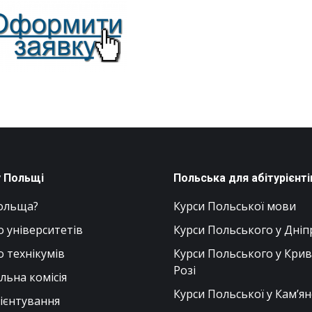
у Польщі
Польська для абітурієнті
ольща?
Курси Польської мови
о університетів
Курси Польського у Дніп
о технікумів
Курси Польського у Кри
Розі
ьна комісія
Курси Польської у Кам’я
ієнтування