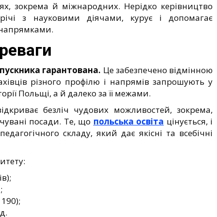
іях, зокрема й міжнародних. Нерідко керівництво
стрічі з науковими діячами, курує і допомагає
 напрямками.
реваги
ипускника гарантована.
Це забезпечено відмінною
ахівців різного профілю і напрямів запрошують у
орії Польщі, а й далеко за її межами.
ідкриває безліч чудових можливостей, зокрема,
увані посади. Те, що
польська освіта
цінується, і
едагогічного складу, який дає якісні та всебічні
итету:
в);
;
190);
д.