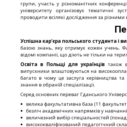
групи, участь у різноманітних конференц
університету організовує тематичні зу
проводити всілякі дослідження за різними
Пе
Успішна кар’єра польського студента і в
базою знань, яку отримує кожен учень. Ф
відомі компанії, що діють не тільки на терит
Освіта в Польщі для українців
також в
випускники влаштовуються на високооплач
багато в чому це заслуга керівництва та п
знання в обраній спеціалізації.
Серед основних переваг Гданського Універс
велика факультативна база (11 факультеті
безліч академічних напрямків у навчанні
величезний вибір спеціальностей (понад 
висококваліфікований педагогічний скла