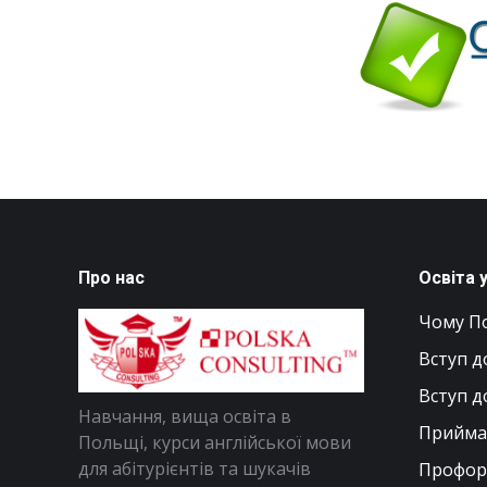
Про нас
Освіта 
Чому П
Вступ д
Вступ д
Навчання, вища освіта в
Приймал
Польщі, курси англійської мови
для абітурієнтів та шукачів
Профор