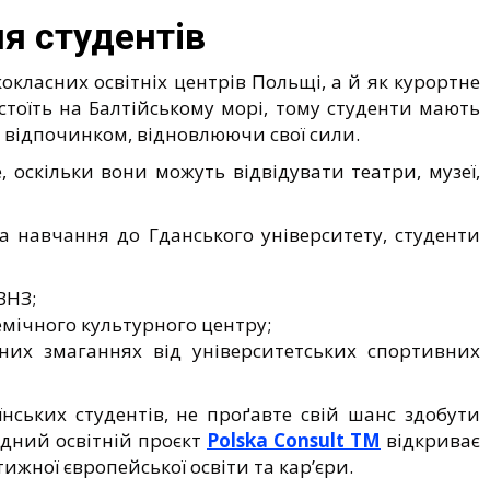
я студентів
кокласних освітніх центрів Польщі, а й як курортне
тоїть на Балтійському морі, тому студенти мають
я відпочинком, відновлюючи свої сили.
 оскільки вони можуть відвідувати театри, музеї,
 навчання до Гданського університету, студенти
ВНЗ;
емічного культурного центру;
них змаганнях від університетських спортивних
їнських студентів, не проґавте свій шанс здобути
одний освітній проєкт
Polska Consult TM
відкриває
жної європейської освіти та кар’єри.