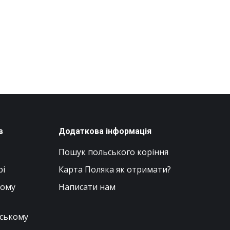
в
Додаткова інформація
Пошук польського коріння
рі
Карта Поляка як отримати?
вому
Написати нам
нському