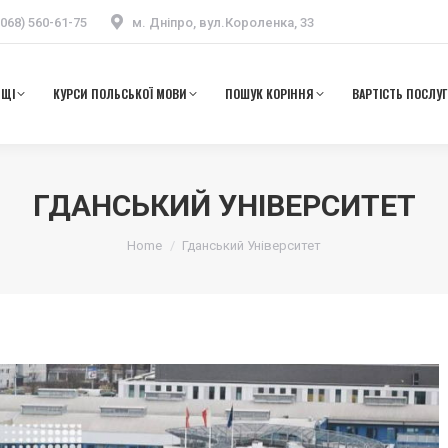
(068) 560-61-75
м. Дніпро, вул.Короленка, 33
ЬЩІ
КУРСИ ПОЛЬСЬКОЇ МОВИ
ПОШУК КОРІННЯ
ВАРТІСТЬ ПОСЛУГ
ЬЩІ
КУРСИ ПОЛЬСЬКОЇ МОВИ
ПОШУК КОРІННЯ
ВАРТІСТЬ ПОСЛУГ
ГДАНСЬКИЙ УНІВЕРСИТЕТ
Ви тут:
Home
Гданський Університет