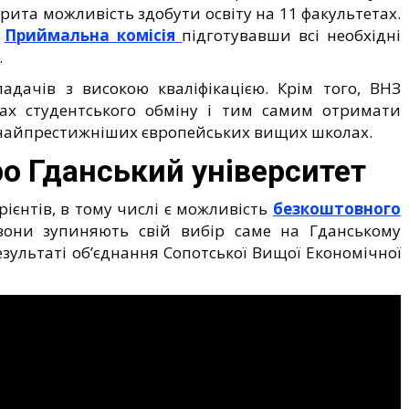
дкрита можливість здобути освіту на 11 факультетах.
,
Приймальна комісія
підготувавши всі необхідні
.
адачів з високою кваліфікацією. Крім того, ВНЗ
ах студентського обміну і тим самим отримати
в найпрестижніших європейських вищих школах.
ро Гданський університет
рієнтів, в тому числі є можливість
безкоштовного
 вони зупиняють свій вибір саме на Гданському
езультаті об’єднання Сопотської Вищої Економічної