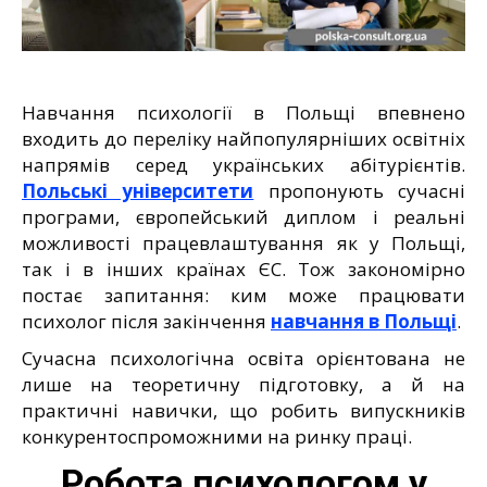
Навчання психології в Польщі впевнено
входить до переліку найпопулярніших освітніх
напрямів серед українських абітурієнтів.
Польські університети
пропонують сучасні
програми, європейський диплом і реальні
можливості працевлаштування як у Польщі,
так і в інших країнах ЄС. Тож закономірно
постає запитання: ким може працювати
психолог після закінчення
навчання в Польщі
.
Сучасна психологічна освіта орієнтована не
лише на теоретичну підготовку, а й на
практичні навички, що робить випускників
конкурентоспроможними на ринку праці.
Робота психологом у