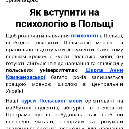
Як вступити на
психологію в Польщі
Щоб розпочати навчання
психології
в Польщі,
необхідно володіти Польською мовою та
правильно підготувати документи. Саме тому
першим кроком є курси Польської мови, які
готують абітурієнтів до навчання та співбесід у
польських університетах
.
Школа Анни
Крижановської
багато років залишається
кращою мовною школою в центральній
Україні.
Наші
курси Польської мови
орієнтовані на
майбутніх студентів, абітурієнтів з України.
Програма курсів побудована так, щоб ви
впевнено читали, говорили та розуміли
академічну лексику, необхідну для навчання