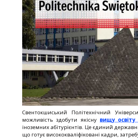
Свентокшиський Політехнічний Універ
можливість здобути якісну
вищу освіту
іноземних абітурієнтів. Це єдиний державн
що готує висококваліфіковані кадри, затре