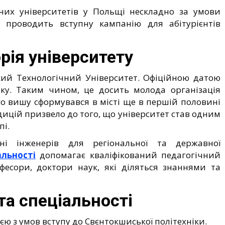
них університетів у Польщі нескладно за умови
проводить вступну кампанію для абітурієнтів
рія університету
кий Технологічний Університет. Офіційною датою
ку. Таким чином, це досить молода організація
о вишу сформувався в місті ще в першій половині
ицій призвело до того, що університет став одним
пі.
нні інженерів для регіональної та державної
альності
допомагає кваліфікований педагогічний
фесори, доктори наук, які діляться знаннями та
та спеціальності
ією з умов вступу до Свєнтокшиської політехніки.