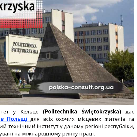
ситет у Кельце
(Politechnika Świętokrzyska)
дає
 в Польщі
для всіх охочих місцевих жителів та
ий технічний інститут у даному регіоні республіки,
бувані на міжнародному ринку праці.