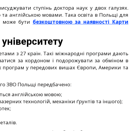
исуджувати ступінь доктора наук у двох галузях.
ю та англійською мовами. Така освіта в Польщі для
ів може бути
безкоштовною за наявності Карти
 університету
етами з 27 країн. Такі міжнародні програми дають
ватися за кордоном і подорожувати за обміном в
х програм у передових вишах Європи, Америки та
ого ЗВО Польщі передбачено:
ються англійською мовою;
 лазерних технологій, механіки ґрунтів та іншого);
отек;
еталів.