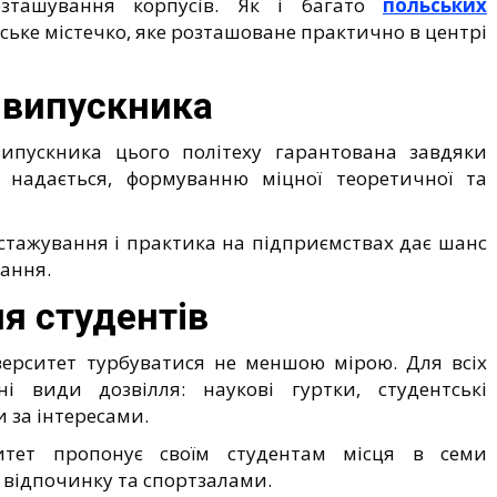
зташування корпусів. Як і багато
польських
тське містечко, яке розташоване практично в центрі
 випускника
випускника цього політеху гарантована завдяки
надається, формуванню міцної теоретичної та
тажування і практика на підприємствах дає шанс
вання.
я студентів
верситет турбуватися не меншою мірою. Для всіх
ні види дозвілля: наукові гуртки, студентські
ки за інтересами.
ситет пропонує своїм студентам місця в семи
 відпочинку та спортзалами.