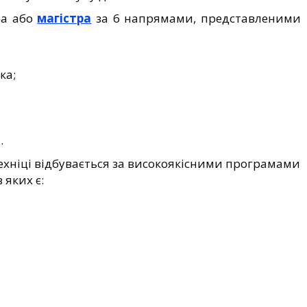
ра або
магістра
за 6 напрямами, представленими
ка;
.
ехніці відбувається за високоякісними програмами
 яких є: