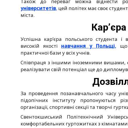
Також до переваг можна віднести ро
університетів
,
цей політех має своє студен
міста.
Кар’єра
Успішна кар’єра польського студента і 
високій якості
навчання у Польщі,
що 
практичної бази у всіх учнів.
Співпраця з іншими іноземними вишами, с
реалізувати свій потенціал ще до диплому
Дозвілл
За проведення позанавчального часу уні
підопічних інституту пропонуються різ
організації, спортивні секції та творчі гурт
Свентокшиський Політехнічний Універ
комфортабельних гуртожитках з кімнатами