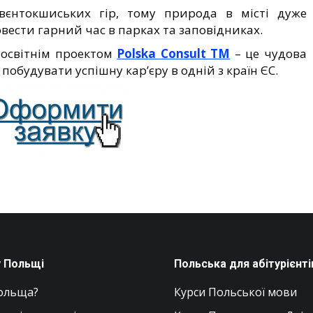
вєнтокшиських гір, тому природа в місті дуже
ести гарний час в парках та заповідниках.
 освітнім проектом
Polska Consult TM
– це чудова
побудувати успішну кар’єру в одній з країн ЄС.
у Польщі
Польська для абітурієнті
ольща?
Курси Польської мови