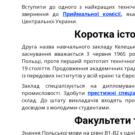
Вступити до одного з найкращих техніч
звернення до
Приймальної комісії
,
яка 
Центральної України.
Коротка істо
Друга назва навчального закладу Келець
заснування вважається 3 червня 1965 ро
Польщі, проте перший прототип технічног
19 століття. Продовження академічних трад
із передових інститутів у всій країні та Євро
Заклад спеціалізується на дипломува
промисловості. Здобути
престижні спеці
склад. До штату викладачів входять про
досвідом з молодими студентами.
Факультети 
Знання Польської мови на рівні В1-В2 є одн