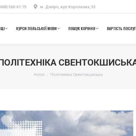
(068) 560-61-75
м. Дніпро, вул.Короленка, 33
ЬЩІ
КУРСИ ПОЛЬСЬКОЇ МОВИ
ПОШУК КОРІННЯ
ВАРТІСТЬ ПОСЛУГ
ЬЩІ
КУРСИ ПОЛЬСЬКОЇ МОВИ
ПОШУК КОРІННЯ
ВАРТІСТЬ ПОСЛУГ
ПОЛІТЕХНІКА СВЕНТОКШИСЬК
Ви тут:
Home
Політехніка Свентокшиська