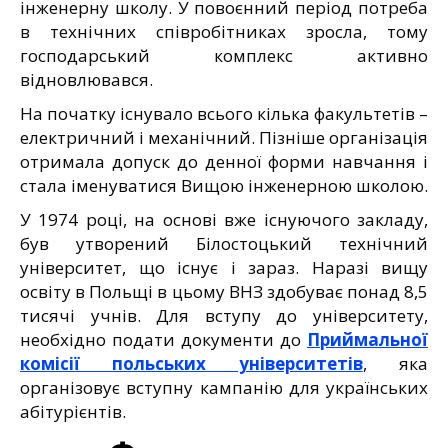
інженерну школу. У повоєнний період потреба
в технічних співробітниках зросла, тому
господарський комплекс активно
відновлювався.
На початку існувало всього кілька факультетів –
електричний і механічний. Пізніше організація
отримала допуск до денної форми навчання і
стала іменуватися Вищою інженерною школою.
У 1974 році, на основі вже існуючого закладу,
був утворений Білостоцький технічний
університет, що існує і зараз. Наразі вищу
освіту в Польщі в цьому ВНЗ здобуває понад 8,5
тисячі учнів. Для вступу до університету,
необхідно подати документи до
Приймальної
комісії польських університетів
, яка
організовує вступну кампанію для українських
абітурієнтів.