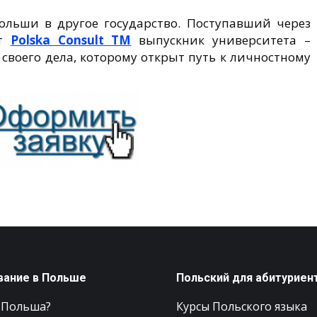
ольши в другое государство. Поступавший через
кт
Polska Consult TM
выпускник университета –
воего дела, которому открыт путь к личностному
вание в Польше
Польский для абитуриен
 Польша?
Курсы Польского языка