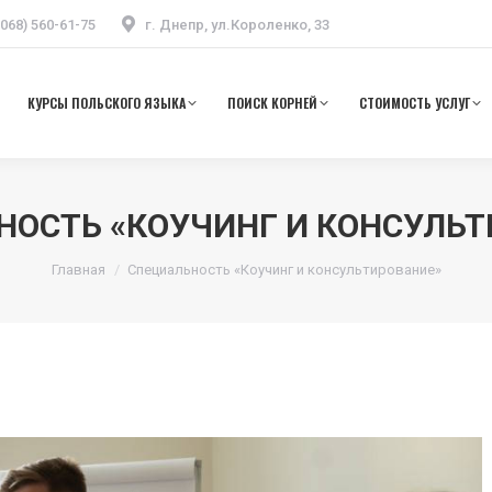
(068) 560-61-75
г. Днепр, ул.Короленко, 33
ЕНИЕ В ПОЛЬШЕ
КУРСЫ ПОЛЬСКОГО ЯЗЫКА
ПОИСК КОРНЕЙ
СТО
КУРСЫ ПОЛЬСКОГО ЯЗЫКА
ПОИСК КОРНЕЙ
СТОИМОСТЬ УСЛУГ
НОСТЬ «КОУЧИНГ И КОНСУЛЬТ
Вы здесь:
Главная
Специальность «Коучинг и консультирование»