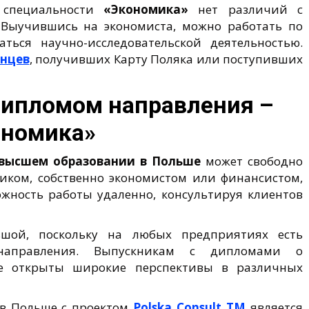
специальности
«Экономика»
нет различий с
Выучившись на экономиста, можно работать по
ться научно-исследовательской деятельностью.
инцев
, получивших Карту Поляка или поступивших
дипломом направления –
ономика»
высшем образовании в Польше
может свободно
тиком, собственно экономистом или финансистом,
жность работы удаленно, консультируя клиентов
ьшой, поскольку на любых предприятиях есть
 направления. Выпускникам с дипломами о
е открыты широкие перспективы в различных
 в Польше с проектом
Polska Consult TM
является