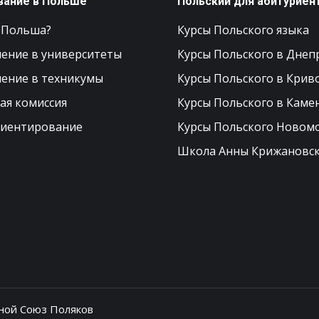
вание в Польше
Польский для абитуриен
 Польша?
Курсы Польского языка
ение в университеты
Курсы Польского в Днеп
ение в техникумы
Курсы Польского в Крив
ая комиссия
Курсы Польского в Каме
иентирование
Курсы Польского Новом
Школа Анны Крижановс
ной Союз Поляков