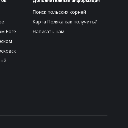
тов
Дополнительная информация
Поиск польских корней
ре
Карта Поляка как получить?
ом Роге
Написать нам
нском
осковск
кой