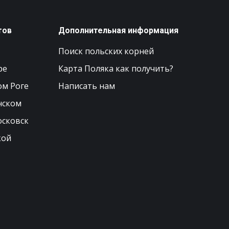
тов
Дополнительная информация
Поиск польских корней
ре
Карта Поляка как получить?
ом Роге
Написать нам
нском
осковск
кой