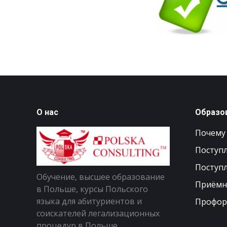
О нас
Образо
Почему
Поступл
Поступл
Обучение, высшее образование
Приёмн
в Польше, курсы Польского
языка для абитуриентов и
Профор
соискателей легализационных
процедур в Польше.