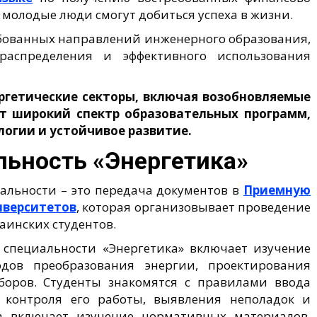
 молодые люди смогут добиться успеха в жизни.
ебованных направлений инженерного образования,
распределения и эффективного использования
ргетические секторы, включая возобновляемые
ет широкий спектр образовательных программ,
огии и устойчивое развитие.
льность «Энергетика»
льности – это передача документов в
Приемную
иверситетов
, которая организовывает проведение
аинских студентов.
 специальности «Энергетика» включает изучение
одов преобразования энергии, проектирования
иборов. Студенты знакомятся с правилами ввода
 контроля его работы, выявления неполадок и
за включает изучение нормативных материалов,