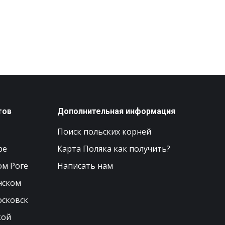
тов
Дополнительная информация
Поиск польских корней
ре
Карта Поляка как получить?
ом Роге
Написать нам
нском
осковск
кой