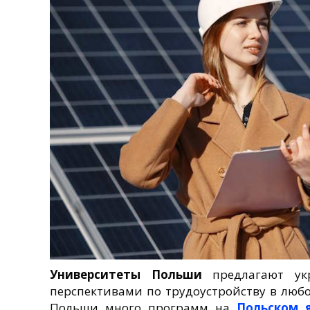
Университеты Польши
предлагают ук
перспективами по трудоустройству в люб
Польши много программ на
Польском 