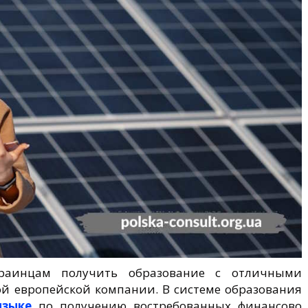
раинцам получить образование с отличными
ой европейской компании. В системе образования
языке
по получению востребованных финансово